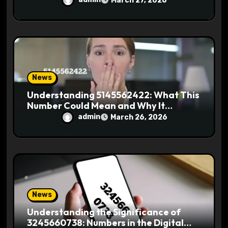
March 27, 2026
News
Understanding 5145562422: What This
Number Could Mean and Why It
Matters
admin
March 26, 2026
News
Understanding the Significance of
3245660738: Numbers in the Digital