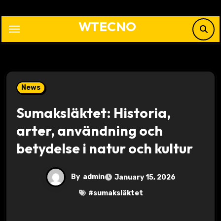
Skip
to
WTECNO
content
News
Sumaksläktet: Historia,
arter, användning och
betydelse i natur och kultur
By
admin
January 15, 2026
#
sumaksläktet