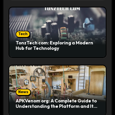
Tech
TonzTech com: Exploring a Modern
Hub for Technology
News
APKVenom org: A Complete Guide to
Understanding the Platform and Its
Digital Appeal