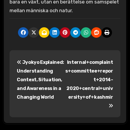
bara en växt, utan en berättelse om samspelet
mellan människa och natur.
P
Jyokyo Explained:
Internal+complaint
o
Understanding
s+committee+repor
s
Context, Situation,
t+2014-
and Awareness in a
2020+central+univ
t
Changing World
ersity+of+kashmir
n
a
v